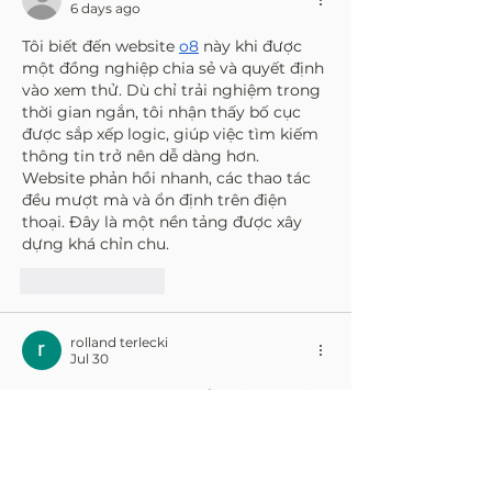
6 days ago
Tôi biết đến website 
o8
 này khi được 
một đồng nghiệp chia sẻ và quyết định 
vào xem thử. Dù chỉ trải nghiệm trong 
thời gian ngắn, tôi nhận thấy bố cục 
được sắp xếp logic, giúp việc tìm kiếm 
thông tin trở nên dễ dàng hơn. 
Website phản hồi nhanh, các thao tác 
đều mượt mà và ổn định trên điện 
thoại. Đây là một nền tảng được xây 
dựng khá chỉn chu.
Like
Reply
rolland terlecki
Jul 30
mm88
 Trong lúc tìm hiểu về một chủ 
đề mình quan tâm, mình tình cờ biết 
đến website này nên vào xem thử. 
Mình không dành quá nhiều thời gian 
khám phá toàn bộ nội dung mà chủ 