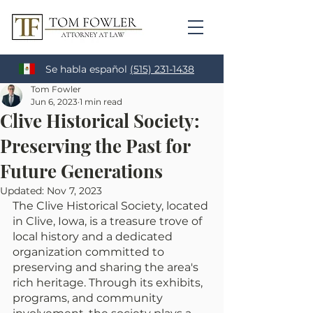
Se habla español
(515) 231-1438
Tom Fowler
Jun 6, 2023
1 min read
Clive Historical Society:
Preserving the Past for
Future Generations
Updated:
Nov 7, 2023
The Clive Historical Society, located 
in Clive, Iowa, is a treasure trove of 
local history and a dedicated 
organization committed to 
preserving and sharing the area's 
rich heritage. Through its exhibits, 
programs, and community 