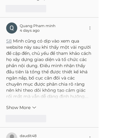
Like
Reply
Quang Pham minh
4 days ago
S8
 Mình cũng có dịp vào xem qua 
website này sau khi thấy một vài người 
đề cập đến, chủ yếu để tham khảo cách 
họ xây dựng giao diện và tổ chức các 
phần nội dung. Điều mình nhận thấy 
đầu tiên là tổng thể được thiết kế khá 
ngăn nắp, bố cục cân đối và các 
chuyên mục được phân chia rõ ràng 
nên khi theo dõi không tạo cảm giác 
rối mắt mà vẫn dễ dàng định hướng.…
Show More
Like
Reply
daudit48